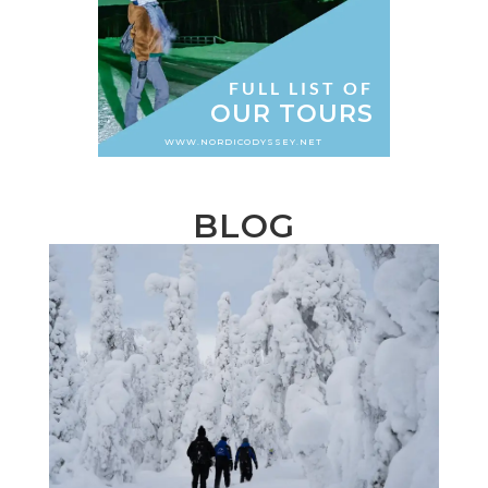
FULL LIST OF
OUR TOURS
WWW.NORDICODYSSEY.NET
BLOG