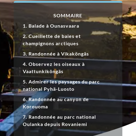
SOMMAIRE
1. Balade à Ounasvaara
2. Cueillette de baies et
champignons arctiques
3. Randonnée à Vikaköngäs
4. Observez les oiseaux à
Vaattunkiköngäs
5. Admirer les paysages du parc
national Pyhä-Luosto
6. Randonnée au canyon de
Korouoma
7. Randonnée au parc national
Oulanka depuis Rovaniemi