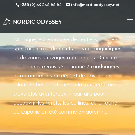
+358 (0) 44 248 98 94
info@nordicodyssey.net
Vous souhaitez explorer les grands espaces
pendant votre voyage en Laponie
finlandaise ? Rovaniemi, capitale de
l’Arctique, est entourée de sentiers naturels
spectaculaires, de points de vue magnifiques
et de zones sauvages méconnues. Dans ce
guide, nous avons sélectionné 7 randonnées
incontournables au départ de Rovaniemi,
allant de balades faciles à la journée à des
treks plus aventureux — parfaits pour
découvrir les forêts, les collines, et la faune
de Laponie en été comme en automne.