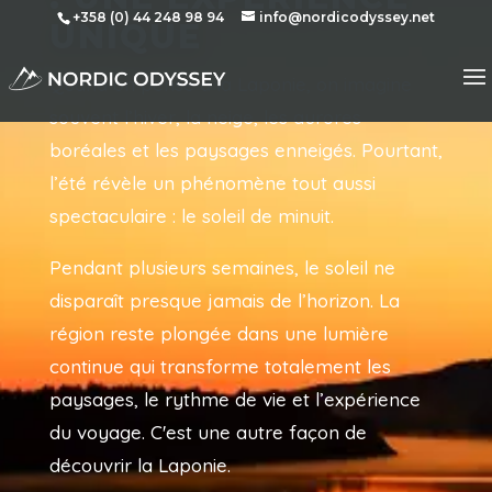
+358 (0) 44 248 98 94
info@nordicodyssey.net
UNIQUE
Quand on pense à la Laponie, on imagine
souvent l’hiver, la neige, les aurores
boréales et les paysages enneigés. Pourtant,
l’été révèle un phénomène tout aussi
spectaculaire : le soleil de minuit.
Pendant plusieurs semaines, le soleil ne
disparaît presque jamais de l’horizon. La
région reste plongée dans une lumière
continue qui transforme totalement les
paysages, le rythme de vie et l’expérience
du voyage. C'est une autre façon de
découvrir la Laponie.