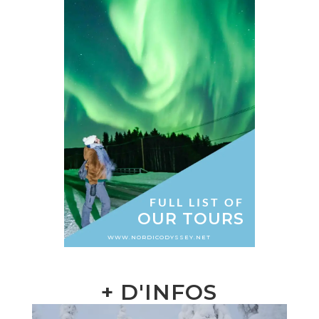
FULL LIST OF
OUR TOURS
WWW.NORDICODYSSEY.NET
+ D'INFOS