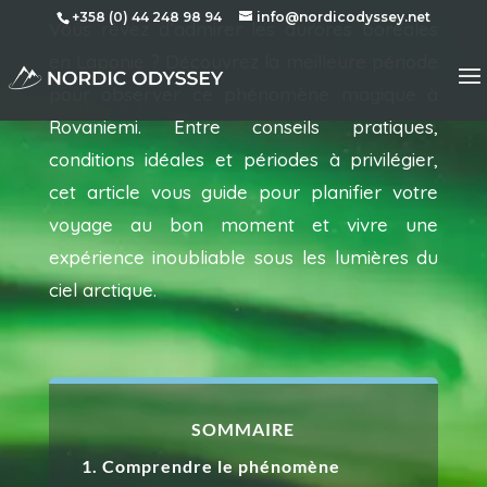
+358 (0) 44 248 98 94
info@nordicodyssey.net
Vous rêvez d’admirer les aurores boréales
en Laponie ? Découvrez la meilleure période
pour observer ce phénomène magique à
Rovaniemi. Entre conseils pratiques,
conditions idéales et périodes à privilégier,
cet article vous guide pour planifier votre
voyage au bon moment et vivre une
expérience inoubliable sous les lumières du
ciel arctique.
SOMMAIRE
1. Comprendre le phénomène