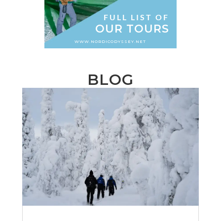
FULL LIST OF
OUR TOURS
WWW.NORDICODYSSEY.NET
BLOG