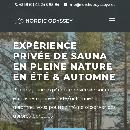
+358 (0) 44 248 98 94
info@nordicodyssey.net
EXPÉRIENCE
PRIVÉE DE SAUNA
EN PLEINE NATURE
EN ÉTÉ & AUTOMNE
Profitez d'une expérience privée de sauna
en pleine nature en été/automne ! En
automne, vous pourrez même observer des
aurores boréales !