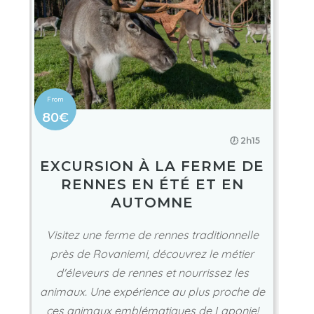
80€
🕖 2h15
EXCURSION À LA FERME DE
RENNES EN ÉTÉ ET EN
AUTOMNE
Visitez une ferme de rennes traditionnelle
près de Rovaniemi, découvrez le métier
d'éleveurs de rennes et nourrissez les
animaux. Une expérience au plus proche de
ces animaux emblématiques de Laponie!