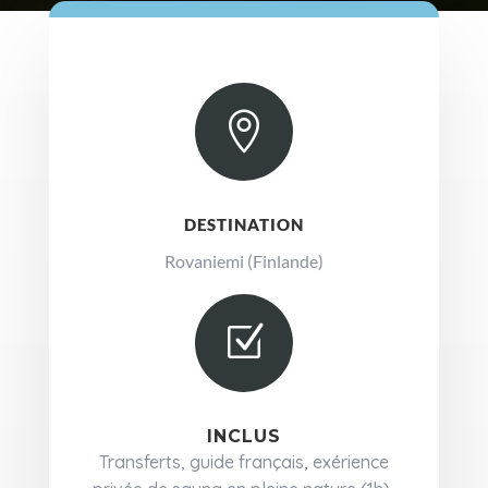

DESTINATION
Rovaniemi (Finlande)
Z
INCLUS
Transferts, guide français, exérience