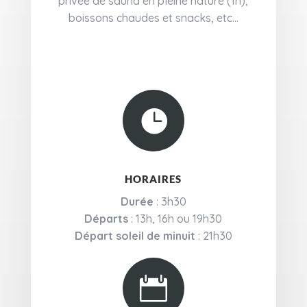
privée de sauna en pleine nature (1h),
boissons chaudes et snacks, etc...

HORAIRES
Durée
: 3h30
Départs
: 13h, 16h ou 19h30
Départ soleil de minuit
: 21h30
