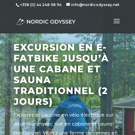
+358 (0) 44 248 98 94
info@nordicodyssey.net
EXCURSION EN E-
FATBIKE JUSQU’À
UNE CABANE ET
SAUNA
TRADITIONNEL (2
JOURS)
Explorez la Laponie en vélo électrique sur
deux jours, avec nuit en cabane et sauna
traditionnel. Visitez une ferme de rennes en