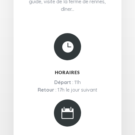
guide, visite de la ferme de rennes,
dîner...

HORAIRES
Départ
: 11h
Retour
: 17h le jour suivant
