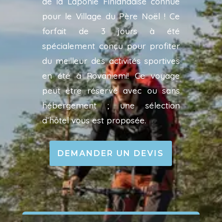
de la Laponie Finlandaise connue
pour le Village du Père Noël ! Ce
forfait de 3 jours à été
spécialement conçu pour profiter
du meilleur des activités sportives
en été à Rovaniemi! Ce voyage
peut être réservé avec ou sans
hébergement ; une sélection
d’hôtel vous est proposée.
DEMANDER UN DEVIS