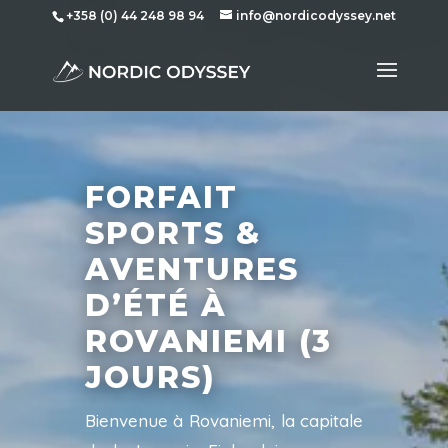
+358 (0) 44 248 98 94
info@nordicodyssey.net
FORFAIT
SPORTS &
AVENTURES
D’ÉTÉ À
ROVANIEMI (3
JOURS)
Bienvenue à Rovaniemi, la capitale