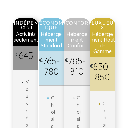
INDÉPEN
ECONOM
CONFOR
LUXUEU
DANT
IQUE
T
X
Activités
Héberge
Héberge
Héberge
seulement
ment
ment
ment Haut
Standard
Confort
de
Gamme
645
€
765-
785-
€
€
830-
€
780
810
850
V
o
u
C
C
s
C
h
h
r
h
oi
oi
é
oi
si
si
s
si
s
s