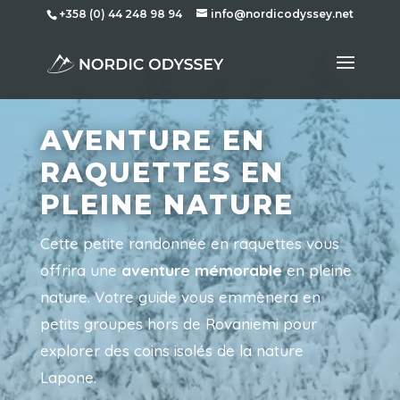
+358 (0) 44 248 98 94
info@nordicodyssey.net
AVENTURE EN
RAQUETTES EN
PLEINE NATURE
Cette petite randonnée en raquettes vous
offrira une
aventure mémorable
en pleine
nature. Votre guide vous emmènera en
petits groupes hors de Rovaniemi pour
explorer des coins isolés de la nature
Lapone.