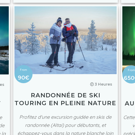
90€
65
🕖 3 Heures
res
RANDONNÉE DE SKI
TOURING EN PLEINE NATURE
AU
T
Profitez d'une excursion guidée en skis de
Cette
e
randonnée (Altai) pour débutants, et
v
ade
échappez-vous dans la nature blanche loin
préci
 la