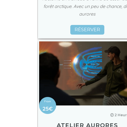
forêt arctique. Avec un peu de chance, d
aurores
RÉSERVER
25€
🕖 2 Heu
ATELIER AURORES