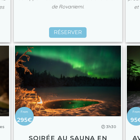
de Rovaniemi.
et
es
RÉSERVER
295€
95
🕖 3h30
res
SOIRÉE AU SAUNA EN
A