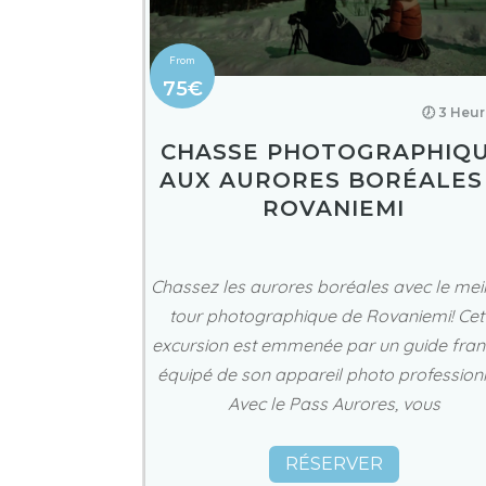
75€
🕖 3 Heu
CHASSE PHOTOGRAPHIQ
AUX AURORES BORÉALES
ROVANIEMI
Chassez les aurores boréales avec le meil
tour photographique de Rovaniemi! Cet
excursion est emmenée par un guide fran
équipé de son appareil photo professionn
Avec le Pass Aurores, vous
RÉSERVER