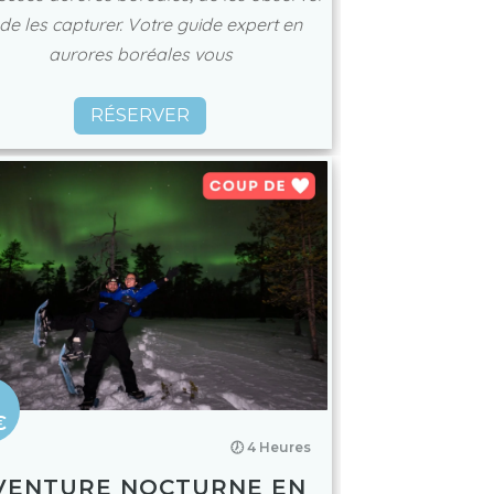
 de les capturer. Votre guide expert en
aurores boréales vous
RÉSERVER
€
🕖 4 Heures
VENTURE NOCTURNE EN