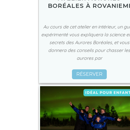
BORÉALES À ROVANIEM
Au cours de cet atelier en intérieur, un gu
expérimenté vous expliquera la science et
secrets des Aurores Boréales, et vous
donnera des conseils pour chasser le
aurores par
RÉSERVER