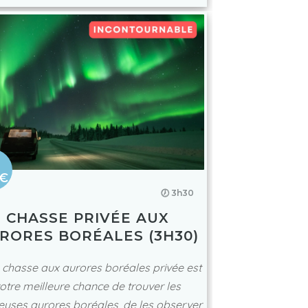
0€
🕖 3h30
CHASSE PRIVÉE AUX
RORES BORÉALES (3H30)
 chasse aux aurores boréales privée est
otre meilleure chance de trouver les
euses aurores boréales, de les observer