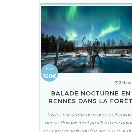
160€
🕖 3 Heu
BALADE NOCTURNE EN
RENNES DANS LA FORÊ
Visitez une ferme de rennes authentiqu
depuis Rovaniemi et profitez d’une bal
nocturne en traîneau à renne au cœur de