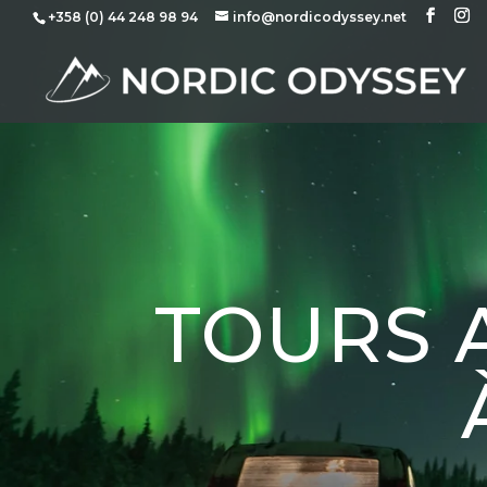
+358 (0) 44 248 98 94
info@nordicodyssey.net
TOURS 