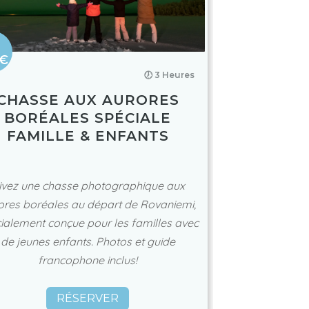
€
🕖 3 Heures
CHASSE AUX AURORES
BORÉALES SPÉCIALE
FAMILLE & ENFANTS
ivez une chasse photographique aux
ores boréales au départ de Rovaniemi,
ialement conçue pour les familles avec
de jeunes enfants. Photos et guide
francophone inclus!
RÉSERVER