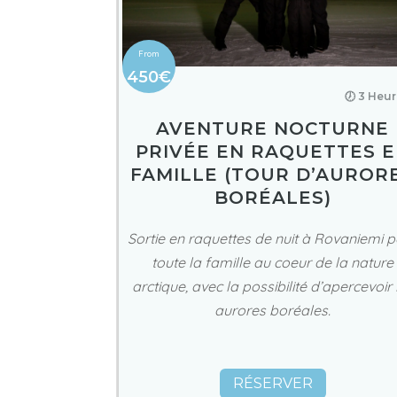
450€
🕖 3 Heu
AVENTURE NOCTURNE
PRIVÉE EN RAQUETTES 
FAMILLE (TOUR D’AUROR
BORÉALES)
Sortie en raquettes de nuit à Rovaniemi 
toute la famille au coeur de la nature
arctique, avec la possibilité d’apercevoir 
aurores boréales.
RÉSERVER