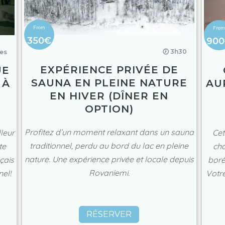
350€
90
🕖 3h30
res
EXPÉRIENCE PRIVÉE DE
UE
SAUNA EN PLEINE NATURE
 À
AU
EN HIVER (DÎNER EN
OPTION)
Profitez d’un moment relaxant dans un sauna
leur
Cet
traditionnel, perdu au bord du lac en pleine
te
cha
nature. Une expérience privée et locale depuis
çais
boré
Rovaniemi.
el!
Votr
RÉSERVER