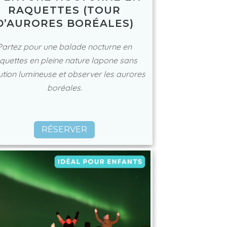
RAQUETTES (TOUR
D’AURORES BORÉALES)
Partez pour une balade nocturne en
quettes en pleine nature lapone sans
ution lumineuse et observer les aurores
boréales.
RÉSERVER