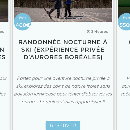
400€
550
res
🕖 3 Heures
RANDONNÉE NOCTURNE À
EN
SKI (EXPÉRIENCE PRIVÉE
ES
D’AURORES BORÉALES)
pour
Partez pour une aventure nocturne privée à
V
ski, explorez des coins de nature isolés sans
aur
les
pollution lumineuse pour tenter d'observer les
spéc
aurores boréales si elles apparaissent!
RÉSERVER