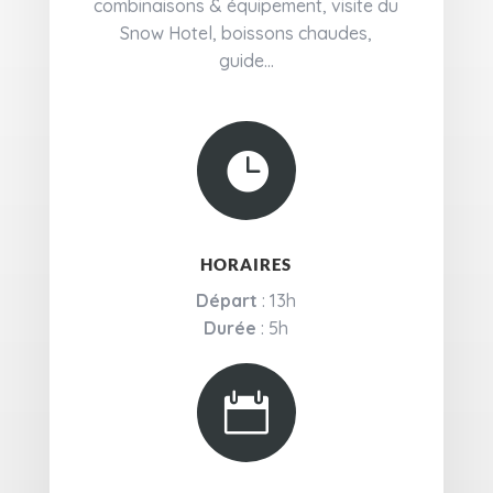
combinaisons & équipement, visite du
Snow Hotel, boissons chaudes,
guide...

HORAIRES
Départ
: 13h
Durée
: 5h
