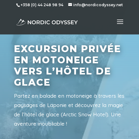
+358 (0) 44 248 98 94
info@nordicodyssey.net
EXCURSION PRIVÉE
EN MOTONEIGE
VERS L’HÔTEL DE
GLACE
Partez en balade en motoneige à travers les
paysages de Laponie et découvrez la magie
de l’hôtel de glace (Arctic Snow Hotel). Une
aventure inoubliable !