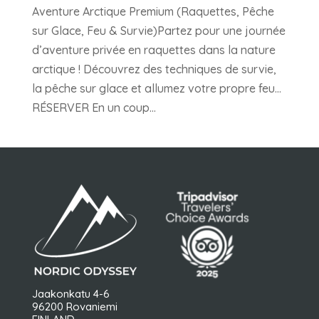
Aventure Arctique Premium (Raquettes, Pêche
sur Glace, Feu & Survie)Partez pour une journée
d’aventure privée en raquettes dans la nature
arctique ! Découvrez des techniques de survie,
la pêche sur glace et allumez votre propre feu…
RÉSERVER En un coup...
Jaakonkatu 4-6
96200 Rovaniemi