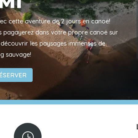
MI
ec cette aventure de 2 jours en canoë!
 pagayerez dans votre propre canoë sur
 y découvrir les paysages immenses de
ng sauvage!
ÉSERVER
}