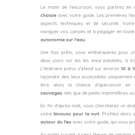
Le matin de l'excursion, vous partirez en 
choisie
avec votre guide. Les premières he
aspects techniques et de sécurité. Vot
naviguer vos canoës et à pagayer en toute
autonomie sur l'eau.
Une fois prêts, vous embarquerez pour 
deux jours sur les les eaux paisibles, à t
L'itinéraire prévu s'étend sur environ
10 à 
rejoindre des lieux accessibles uniquement
être alors la chance d'apercevoir en
sauvages
, tels que de petits mammifères ou
En fin d'après-midi, vous chercherez un en
votre
bivouac pour la nuit
. Profitez alors
autour du feu
avec votre guide, qui vous p
Au matin suivant, il sera l'heure de repartir