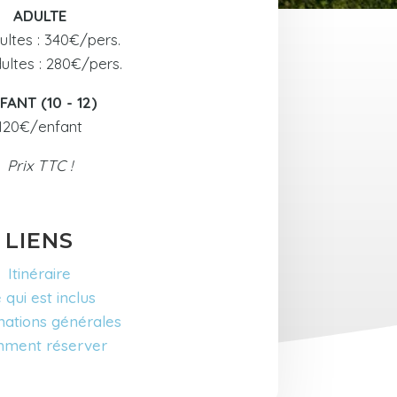
ADULTE
ultes : 340€/pers.
ultes : 280€/pers.
FANT (10 - 12)
120€/enfant
Prix TTC !
LIENS
Itinéraire
 qui est inclus
mations générales
ment réserver