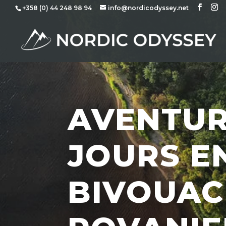
+358 (0) 44 248 98 94
info@nordicodyssey.net
AVENTUR
JOURS E
BIVOUAC