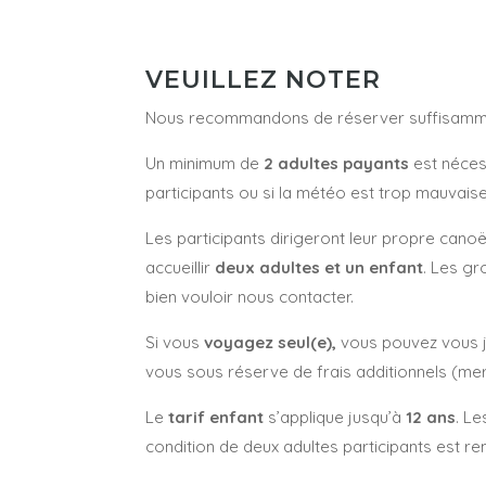
VEUILLEZ NOTER
Nous recommandons de réserver suffisamment à
Un minimum de
2 adultes payants
est nécess
participants ou si la météo est trop mauvaise
Les participants dirigeront leur propre canoë
accueillir
deux adultes et un enfant
. Les gr
bien vouloir nous contacter.
Si vous
voyagez seul(e),
vous pouvez vous j
vous sous réserve de frais additionnels (mer
Le
tarif enfant
s’applique jusqu’à
12 ans
. L
condition de deux adultes participants est re