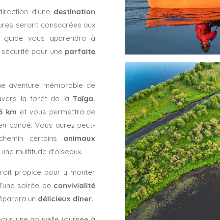
direction d'une
destination
ures seront consacrées aux
re guide vous apprendra à
 sécurité pour une
parfaite
une aventure mémorable de
ravers la forêt de la
Taïga.
15 km
et vous permettra de
 en canoë. Vous aurez peut-
 chemin certains
animaux
 une multitude d'oiseaux.
droit propice pour y monter
 d'une soirée de
convivialité
réparera un
délicieux dîner
.
 pour une nouvelle journée à