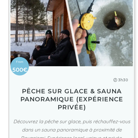
500€
🕖 3h30
PÊCHE SUR GLACE & SAUNA
PANORAMIQUE (EXPÉRIENCE
PRIVÉE)
Découvrez la pêche sur glace, puis réchauffez-vous
dans un sauna panoramique à proximité de
Rovaniemi. Expérience local, unique et privée.