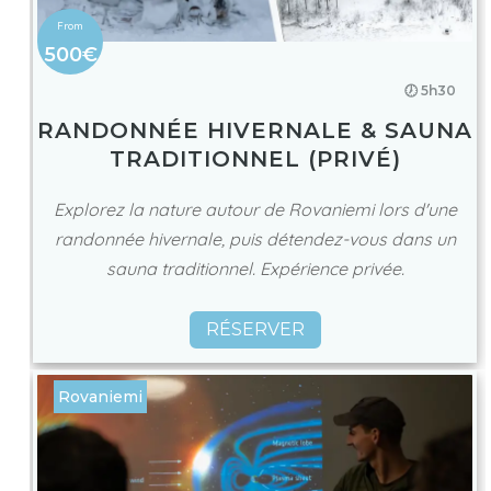
500€
🕖 5h30
RANDONNÉE HIVERNALE & SAUNA
TRADITIONNEL (PRIVÉ)
Explorez la nature autour de Rovaniemi lors d'une
randonnée hivernale, puis détendez-vous dans un
sauna traditionnel. Expérience privée.
RÉSERVER
Rovaniemi