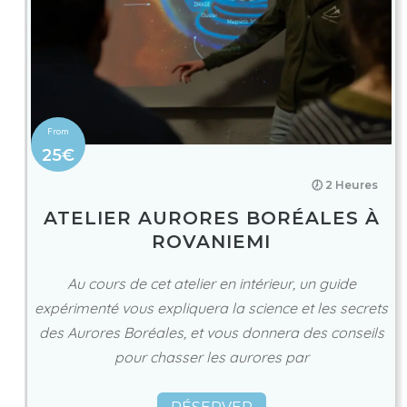
25€
🕖 2 Heures
ATELIER AURORES BORÉALES À
ROVANIEMI
Au cours de cet atelier en intérieur, un guide
expérimenté vous expliquera la science et les secrets
des Aurores Boréales, et vous donnera des conseils
pour chasser les aurores par