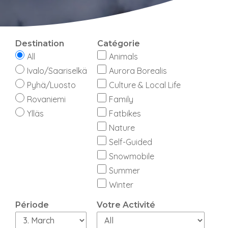
Destination
Catégorie
All
Animals
Ivalo/Saariselkä
Aurora Borealis
Pyhä/Luosto
Culture & Local Life
Rovaniemi
Family
Ylläs
Fatbikes
Nature
Self-Guided
Snowmobile
Summer
Winter
Période
Votre Activité