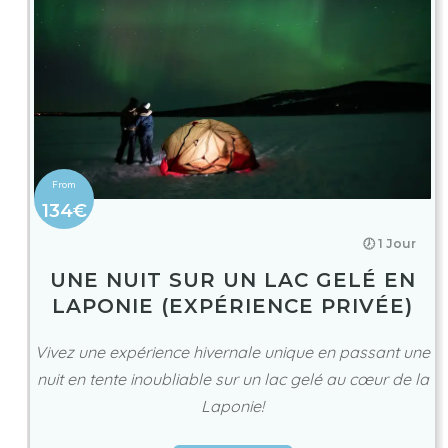
134€
🕖 1 Jour
UNE NUIT SUR UN LAC GELÉ EN
LAPONIE (EXPÉRIENCE PRIVÉE)
Vivez une expérience hivernale unique en passant une
nuit en tente inoubliable sur un lac gelé au cœur de la
Laponie!