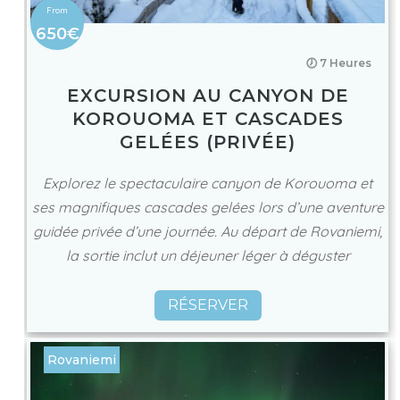
650€
🕖 7 Heures
EXCURSION AU CANYON DE
KOROUOMA ET CASCADES
GELÉES (PRIVÉE)
Explorez le spectaculaire canyon de Korouoma et
ses magnifiques cascades gelées lors d’une aventure
guidée privée d’une journée. Au départ de Rovaniemi,
la sortie inclut un déjeuner léger à déguster
RÉSERVER
Rovaniemi