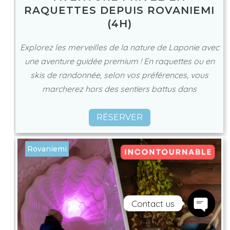
RAQUETTES DEPUIS ROVANIEMI
(4H)
Explorez les merveilles de la nature de Laponie avec
une aventure guidée premium ! En raquettes ou en
skis de randonnée, selon vos préférences, vous
marcherez hors des sentiers battus dans
RÉSERVER
Rovaniemi
Contact us
Open ch