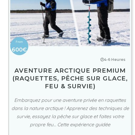
600€
🕖4-6 Heures
AVENTURE ARCTIQUE PREMIUM
(RAQUETTES, PÊCHE SUR GLACE,
FEU & SURVIE)
Embarquez pour une aventure privée en raquettes
dans la nature arctique ! Apprenez des techniques de
survie, essayez la pêche sur glace et faites votre
propre feu... Cette expérience guidée