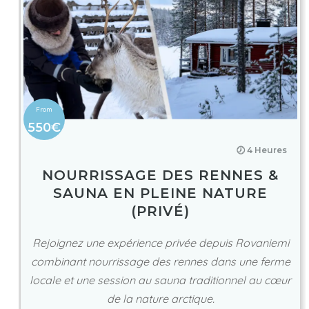
550€
🕖 4 Heures
NOURRISSAGE DES RENNES &
SAUNA EN PLEINE NATURE
(PRIVÉ)
Rejoignez une expérience privée depuis Rovaniemi
combinant nourrissage des rennes dans une ferme
locale et une session au sauna traditionnel au cœur
de la nature arctique.