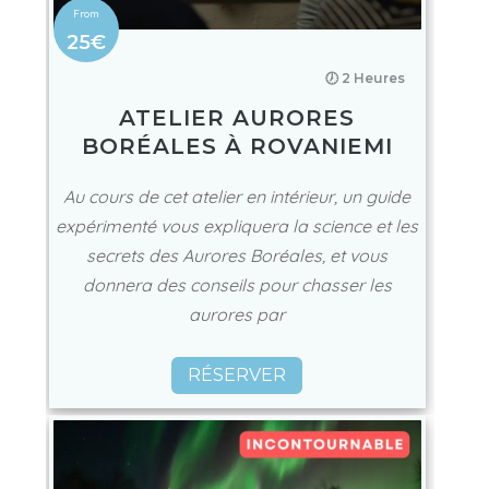
25€
🕖 2 Heures
ATELIER AURORES
BORÉALES À ROVANIEMI
Au cours de cet atelier en intérieur, un guide
expérimenté vous expliquera la science et les
secrets des Aurores Boréales, et vous
donnera des conseils pour chasser les
aurores par
RÉSERVER