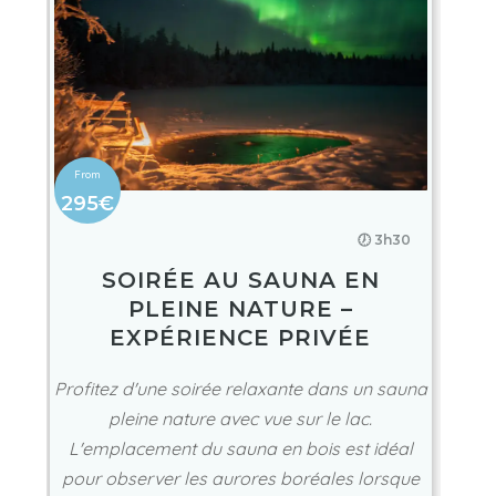
295€
🕖 3h30
SOIRÉE AU SAUNA EN
PLEINE NATURE –
EXPÉRIENCE PRIVÉE
Profitez d'une soirée relaxante dans un sauna
pleine nature avec vue sur le lac.
L'emplacement du sauna en bois est idéal
pour observer les aurores boréales lorsque