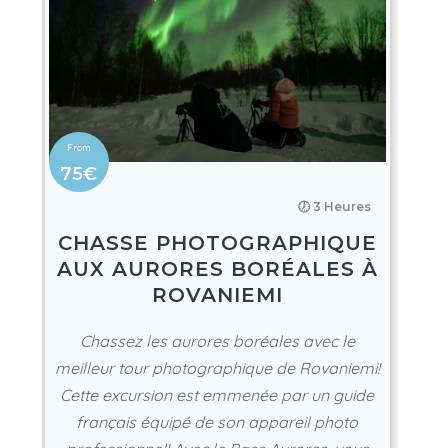
75€
🕖 3 Heures
CHASSE PHOTOGRAPHIQUE
AUX AURORES BORÉALES À
ROVANIEMI
Chassez les aurores boréales avec le
meilleur tour photographique de Rovaniemi!
Cette excursion est emmenée par un guide
français équipé de son appareil photo