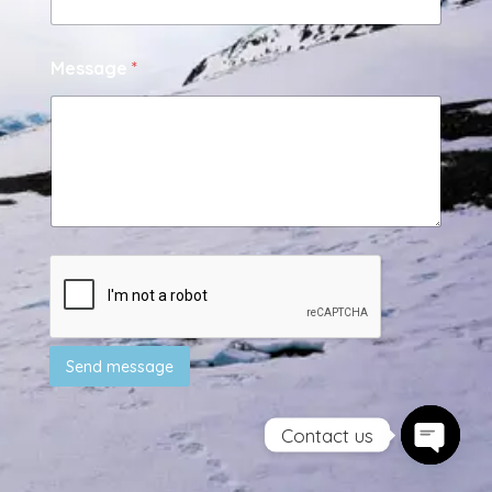
Message
*
Send message
Contact us
Open ch