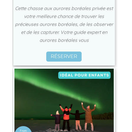
Cette chasse aux aurores boréales privée est
votre meilleure chance de trouver les
précieuses aurores boréales, de les observer
et de les capturer. Votre guide expert en
aurores boréales vous
RÉSERVER